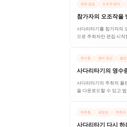
계정 잠금
오조작 방지
참가자의 오조작을 방
사다리타기를 참가자의 오
으로 주최자만 편집·시작할
영수증
경비 정산
법인
사다리타기의 영수증 
사다리타기의 주최자 플랜
을 다운로드할 수 있고 법
재추첨
공정성
주최자
사다리타기 다시 하는