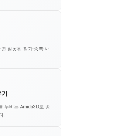
면 잘못된 참가·중복·사
우기
누비는 Amida3D로 송
다.