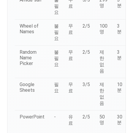
명
분
필
료
요
Wheel of
불
무
2/5
100
3
Names
명
분
필
료
요
Random
불
무
2/5
제
3
Name
분
필
료
한
Picker
요
없
음
Google
필
무
3/5
제
10
Sheets
분
요
료
한
없
음
PowerPoint
-
유
2/5
50
30
명
분
료