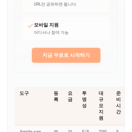
URL만 공유하면 됩니다
모바일 지원
어디서나 참여 가능
지금 무료로 시작하기
도구
등
요
투
대
준
록
금
명
규
비
성
모
시
지
간
원
Amida-san
불
무
5/5
299
5