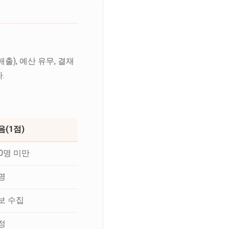
), 예산 유무, 결재
.
음(1점)
00명 미만
명
보 수집
정