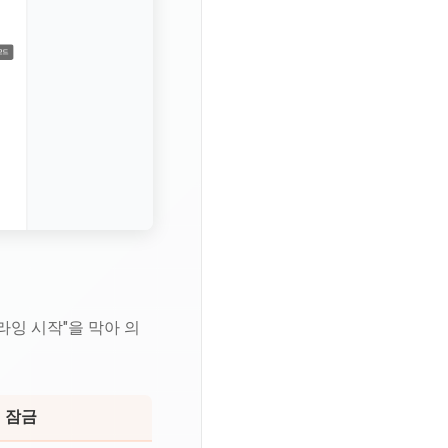
라잉 시작"을 막아 의
정 잠금