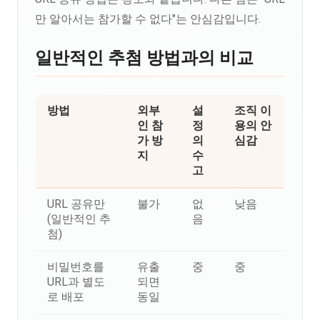
만 알아서는 참가할 수 없다"는 안심감입니다.
일반적인 추첨 방법과의 비교
방법
외부
설
조직 이
인 참
정
용의 안
가 방
의
심감
지
수
고
URL 공유만
불가
없
낮음
(일반적인 추
음
첨)
비밀번호를
유출
중
중
URL과 별도
되면
로 배포
동일