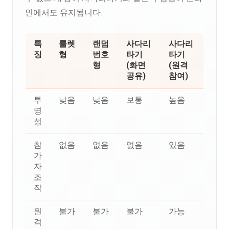
인에서도 유지됩니다.
특
룰렛
랜덤
사다리
사다리
징
형
번호
타기
타기
형
(화면
(원격
공유)
참여)
투
낮음
낮음
보통
높음
명
성
참
없음
없음
없음
있음
가
자
조
작
원
불가
불가
불가
가능
격