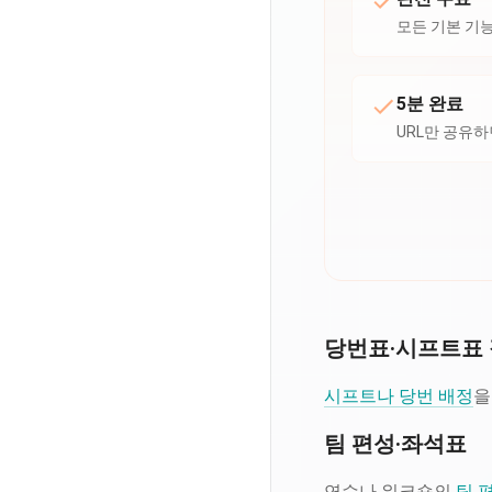
모든 기본 기
5분 완료
URL만 공유
당번표·시프트표
시프트나 당번 배정
을
팀 편성·좌석표
연수나 워크숍의
팀 