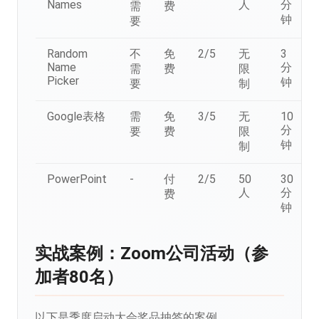
Names
人
分
需
费
钟
要
Random
不
免
2/5
无
3
Name
分
需
费
限
Picker
钟
要
制
Google表格
需
免
3/5
无
10
分
要
费
限
钟
制
PowerPoint
-
付
2/5
50
30
人
分
费
钟
实战案例：Zoom公司活动（参
加者80名）
以下是季度启动大会奖品抽签的案例。