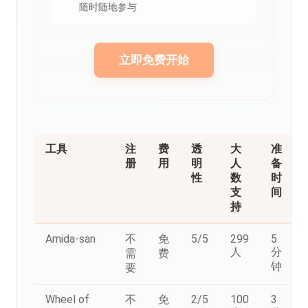
随时随地参与
立即免费开始
工具
注
费
透
大
准
册
用
明
人
备
性
数
时
支
间
持
Amida-san
不
免
5/5
299
5
人
分
需
费
钟
要
Wheel of
不
免
2/5
100
3