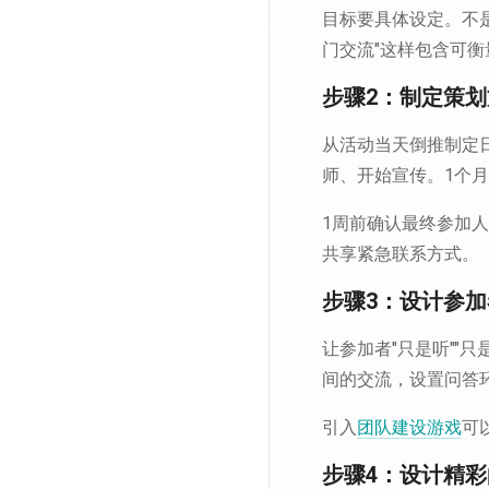
目标要具体设定。不是
门交流"这样包含可
步骤2：制定策
从活动当天倒推制定
师、开始宣传。1个
1周前确认最终参加
共享紧急联系方式。
步骤3：设计参
让参加者"只是听""
间的交流，设置问答
引入
团队建设游戏
可
步骤4：设计精