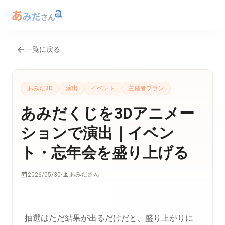
一覧に戻る
あみだ3D
演出
イベント
主催者プラン
あみだくじを3Dアニメー
ションで演出｜イベン
ト・忘年会を盛り上げる
あみださん
2026/05/30
·
抽選はただ結果が出るだけだと、盛り上がりに