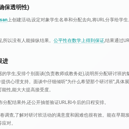
(确保透明性)
san
上创建活动,设定对象学生名单和分配去向,将URL分享给学
程,所以没有人能操纵结果。
公平性在数学上得到保证
,结果通过U
跟进
的学生,安排个别面谈(负责教师或教务处),说明所分配研讨班
,并提供心理支持。面谈中仔细倾听"为什么希望那个研讨班",具体
可能性,能大大提高接受度。
布分配结果外,还公开抽签验证URL和今后的日程安排。
问卷调查,了解对研讨班活动的满意度和困难也很有效。能在早期发
等应对。