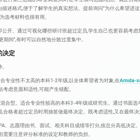
描述格式,便于了解学生的真实想法。提前询问"为什么希望进这
作为选考材料也很有用。
即公开。通过可视化哪些研讨班超过定员,学生自己也更容易考虑
更期间",有时可以自然地分散过度集中。
的决定
种。
合专业性不太高的本科1-2年级,以全体希望者为对象,在
Amida-s
法考虑意愿和适性,可能产生错配。
混合型。适合专业性较高的本科3-4年级或研究生。通过书面选考(
围,合格者超过定员时用抽签做最终决定。既考虑适性,又在最终
PA、志愿理由书、面试、相关科目成绩等打分,按总分高低决定
,但需要注意评分标准的设定和教师的负担。