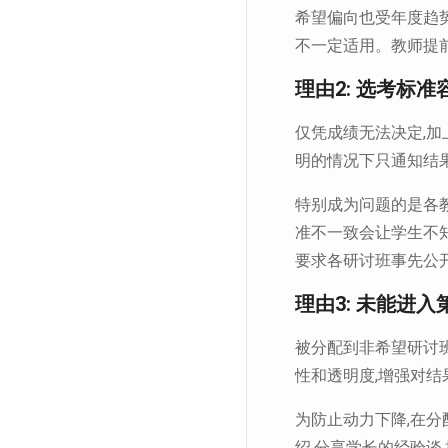
希望偏向也受年度趋
不一定适用。教师提
理由2: 选考标
仅凭成绩无法决定,加
明的情况下只通知结果
特别成为问题的是各教
准不一致会让学生不知
要求各研讨班事先公
理由3: 未能进
被分配到非希望研讨
性和透明度,增强对
为防止动力下降,在分
绍,分享学长的经验谈