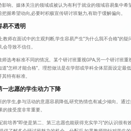
势影响。媒体关注的领域或被认为有利于就业的领域容易集中希望
前把握希望动向,必要时积极宣传研讨班魅力,有助于缓解偏向。
准容易不透明
上教师在面试中的主观判断,学生容易产生"为什么我不合格"的
,会导致不信任。
师选考标准不同的情况。某个研讨班重视GPA,另一个研讨班重
道"怎样才能合格"。理想做法是在学部或学科全体层面设定最低
开其特有标准。
入第一志愿的学生动力下降
班的学生,参与活动的意愿容易降低,研究热情也有减少倾向。通
结果的接受度非常重要。
配前培养"即使是第二、第三志愿也能获得充实学习"的认识很有
,提供了解多个研讨班魅力的机会。分配后,如果教师能针对学生的