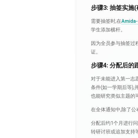
步骤3: 抽签实施
需要抽签时,在
Amida-
学生添加横杆。
因为全员参与抽签过
证。
步骤4: 分配后的
对于未能进入第一志愿
条件(如一学期后等)
也能研究类似主题的
在全体通知中,除了公
分配后约1个月进行
转研讨班或追加支持