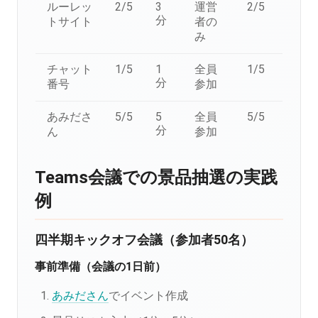
ルーレッ
2/5
3
運営
2/5
分
トサイト
者の
み
チャット
1/5
1
全員
1/5
分
番号
参加
あみださ
5/5
5
全員
5/5
分
ん
参加
Teams会議での景品抽選の実践
例
四半期キックオフ会議（参加者50名）
事前準備（会議の1日前）
あみださん
でイベント作成