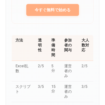
今すぐ無料で始める
方法
透
準
参加
大人
明
備
者の
数対
性
時
関与
応
間
Excel乱
2/5
5
運営
2/5
分
数
者の
み
スクリプ
3/5
15
運営
3/5
分
ト
者の
み