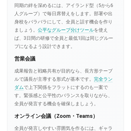
同期の絆を深めるには、アイランド型（5から6
人グループ）で毎日席替えをします。部署や出
身校をバラバラにして、全員と話す機会を作り
ましょう。
公平なグループ分けツール
を使え
ば、3日間の研修で全員と最低1回は同じグルー
プになるよう設計できます。
営業会議
成果報告と戦略共有が目的なら、長方形テーブ
ルで議長が主導する形式が基本です。
完全ラン
ダム
で上下関係をフラットにするのも一案で
す。緊張感と公平性のバランスを取りながら、
全員が発言する機会を確保しましょう。
オンライン会議（Zoom・Teams）
全員が発言しやすい雰囲気を作るには、ギャラ