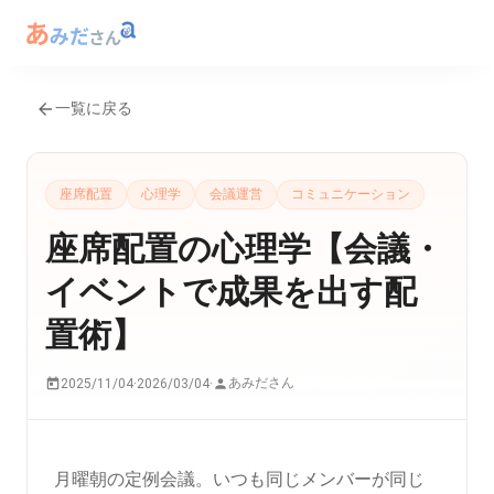
一覧に戻る
座席配置
心理学
会議運営
コミュニケーション
座席配置の心理学【会議・
イベントで成果を出す配
置術】
あみださん
2025/11/04
·
2026/03/04
·
月曜朝の定例会議。いつも同じメンバーが同じ