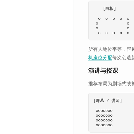
    [白板]

  o  o  o  o  o

 o            o

 o            o

所有人地位平等，容
机座位分配
每次创造
演讲与授课
推荐布局为剧场式或
[屏幕 / 讲师]

 ooooooo

 ooooooo

 ooooooo
