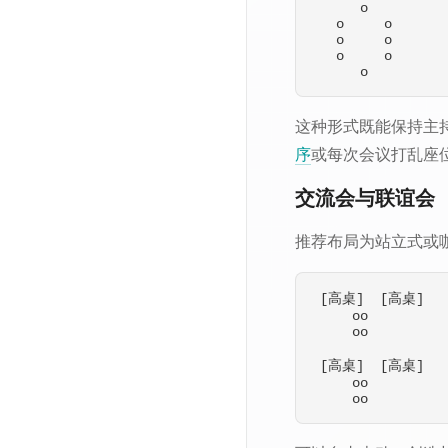
      o

   o     o

   o     o

   o     o

这种形式既能保持主
序
或每次会议打乱座
交流会与联谊会
推荐布局为站立式或
 [高桌]  [高桌]

     oo          
     oo          
 [高桌]  [高桌]

     oo          