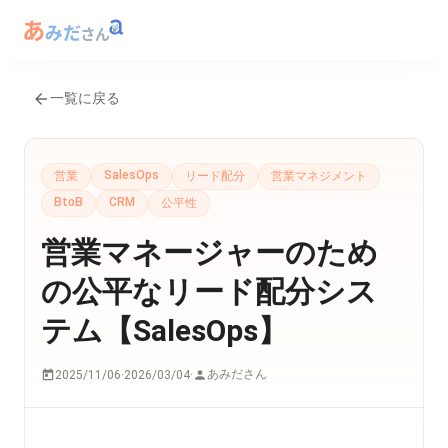
一覧に戻る
SalesOps
営業
リード配分
営業マネジメント
BtoB
CRM
公平性
営業マネージャーのため
の公平なリード配分シス
テム【SalesOps】
あみださん
2025/11/06
·
2026/03/04
·