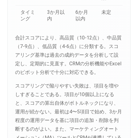
タイミ
3か月以
6か月
未定
ング
内
以内
合計スコアにより、高品質（10-12点）、中品質
（7-9点）、低品質（4-6点）に分類する。スコ
アリング基準は過去の成約データを分析して設
定し、定期的に見直す。CRMの分析機能やExcel
のピボット分析で十分に対応できる。
スコアリングで陥りやすい失敗は、項目を増や
しすぎることである。項目が10個以上になる
と、スコアの算出自体がボトルネックになり、
運用が続かない。最初は4〜5項目で始め、3か月
程度の運用データを基に項目の追加・削除を判
断するのがよい。また、マーケティングオート
メーション（MA）ツールとCRMが連携している