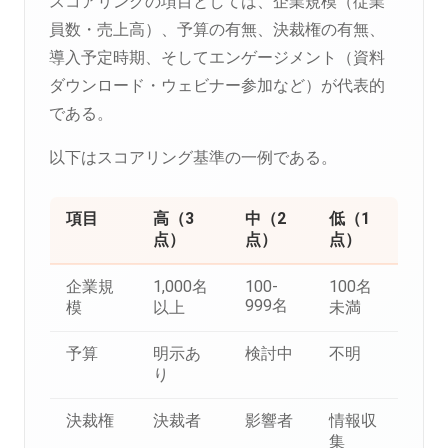
スコアリングの項目としては、企業規模（従業
員数・売上高）、予算の有無、決裁権の有無、
導入予定時期、そしてエンゲージメント（資料
ダウンロード・ウェビナー参加など）が代表的
である。
以下はスコアリング基準の一例である。
項目
高（3
中（2
低（1
点）
点）
点）
企業規
1,000名
100-
100名
999名
模
以上
未満
予算
明示あ
検討中
不明
り
決裁権
決裁者
影響者
情報収
集