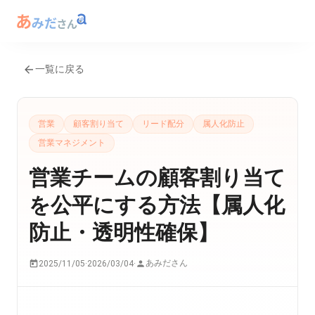
一覧に戻る
営業
顧客割り当て
リード配分
属人化防止
営業マネジメント
営業チームの顧客割り当て
を公平にする方法【属人化
防止・透明性確保】
あみださん
2025/11/05
·
2026/03/04
·