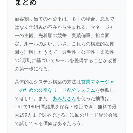
まとめ
顧客割り当ての不公平は、多くの場合、悪意で
はなく仕組みの不在から生まれる。マネージャ
ーの主観、先着順の競争、実績偏重、担当固
定、ルールのあいまいさ。これらの構造的な原
因を理解したうえで、透明性・公平性・柔軟性
の3原則に基づいてルールを整備することが改善
の第一歩になる。
具体的なシステム構築の方法は
営業マネージャ
ーのための公平なリード配分システム
を参照し
てほしい。また、
あみださん
を使った抽選は、
URLで180日間結果を保存・検証でき、無料で最
大299人まで対応できる。次回のリード配分会議
で試してみる価値はあるだろう。