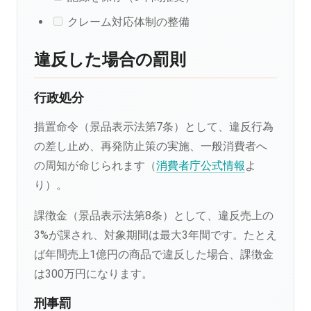
クレーム対応体制の整備
違反した場合の罰則
行政処分
措置命令（景品表示法第7条）として、違反行為
の差し止め、再発防止策の実施、一般消費者へ
の周知が命じられます（
消費者庁公式情報
よ
り）。
課徴金（景品表示法第8条）として、違反売上の
3%が課され、対象期間は最大3年間です。たとえ
ば年間売上1億円の商品で違反した場合、課徴金
は300万円になります。
刑事罰