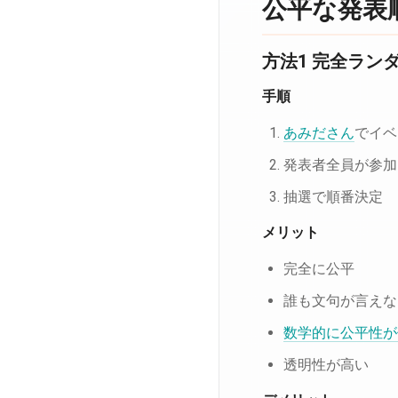
公平な発表
方法1 完全ラン
手順
あみださん
でイベ
発表者全員が参加
抽選で順番決定
メリット
完全に公平
誰も文句が言えな
数学的に公平性が
透明性が高い