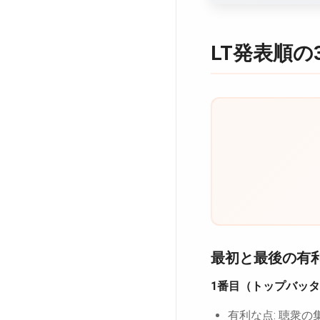
LT発表順の
最初と最後の有
1番目（トップバッ
有利な点: 聴衆