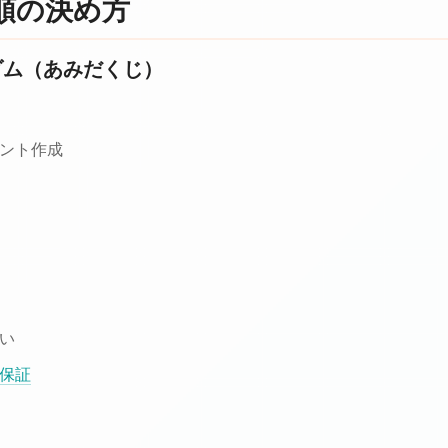
順の決め方
ダム（あみだくじ）
ント作成
い
保証