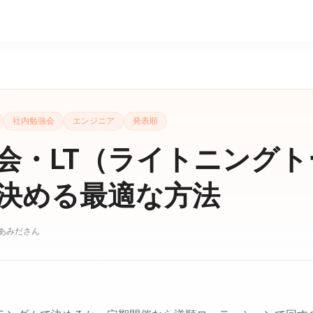
社内勉強会
エンジニア
発表順
会・LT（ライトニング
決める最適な方法
あみださん