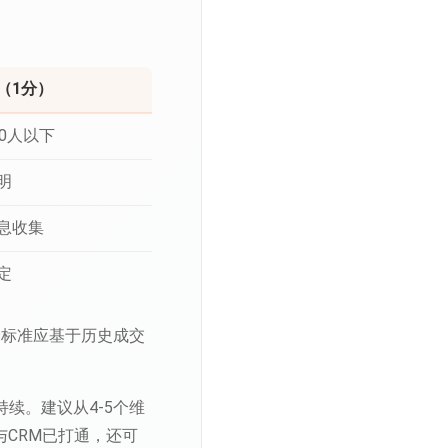
（1分）
00人以下
明
息收集
定
评分标准应基于历史成交
续。建议从4-5个维
CRM已打通，还可