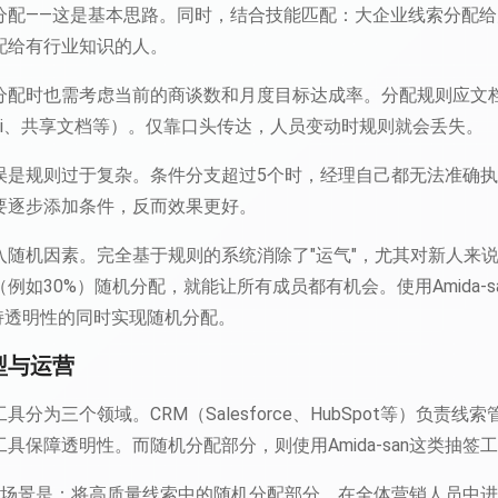
分配——这是基本思路。同时，结合技能匹配：大企业线索分配
配给有行业知识的人。
分配时也需考虑当前的商谈数和月度目标达成率。分配规则应文
ki、共享文档等）。仅靠口头传达，人员变动时规则就会丢失。
误是规则过于复杂。条件分支超过5个时，经理自己都无法准确
要逐步添加条件，反而效果更好。
入随机因素。完全基于规则的系统消除了"运气"，尤其对新人来
例如30%）随机分配，就能让所有成员都有机会。使用Amida-s
持透明性的同时实现随机分配。
型与运营
分为三个领域。CRM（Salesforce、HubSpot等）负责
具保障透明性。而随机分配部分，则使用Amida-san这类抽签
具体应用场景是：将高质量线索中的随机分配部分，在全体营销人员中进