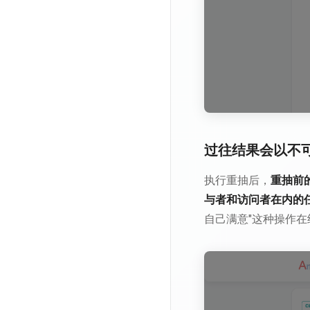
过往结果会以不
执行重抽后，
重抽前
与者和访问者在内的
自己满意"这种操作