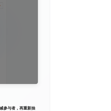
减参与者，再重新抽