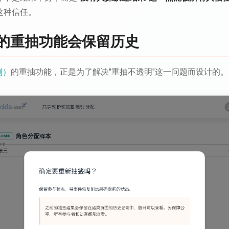
这种信任。
an 的重抽功能会保留历史
划）
的重抽功能，正是为了解决"重抽不透明"这一问题而设计的。