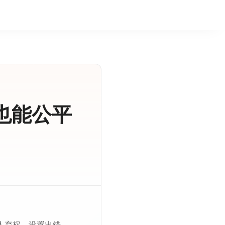
也能公平
人弃权、设置出错……