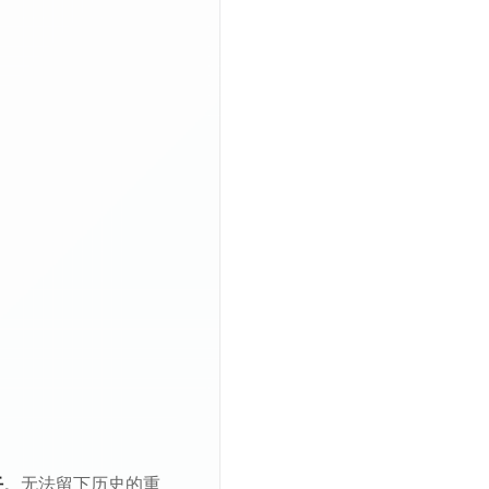
。
任
。无法留下历史的重