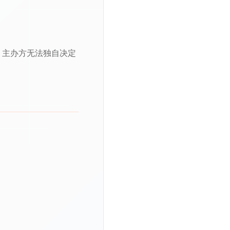
，主办方无法独自决定