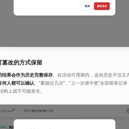
可篡改的方式保留
的结果会作为历史完整保存
。在活动可用期内，这份历史不仅主
任何人都可以确认
。"重抽过几次"、"上一次谁中奖"全部留有记
在结构上就不可能发生。