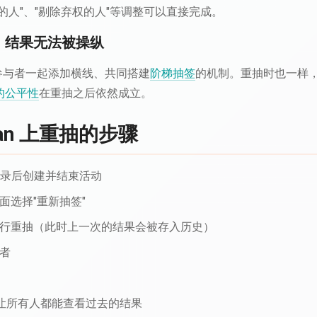
的人"、"剔除弃权的人"等调整可以直接完成。
，结果无法被操纵
由全体参与者一起添加横线、共同搭建
阶梯抽签
的机制。重抽时也一样
的公平性
在重抽之后依然成立。
-san 上重抽的步骤
，登录后创建并结束活动
面选择"重新抽签"
行重抽（此时上一次的结果会被存入历史）
者
，让所有人都能查看过去的结果