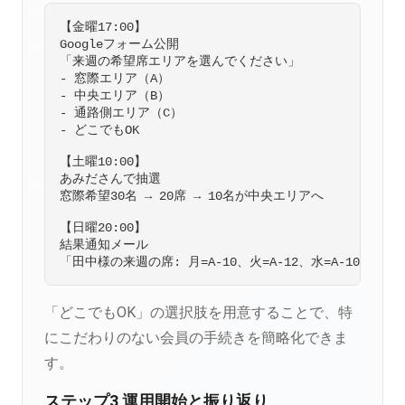
【金曜17:00】

Googleフォーム公開

「来週の希望席エリアを選んでください」

- 窓際エリア（A）

- 中央エリア（B）

- 通路側エリア（C）

- どこでもOK

【土曜10:00】

あみださんで抽選

窓際希望30名 → 20席 → 10名が中央エリアへ

【日曜20:00】

結果通知メール

「どこでもOK」の選択肢を用意することで、特
にこだわりのない会員の手続きを簡略化できま
す。
ステップ3 運用開始と振り返り