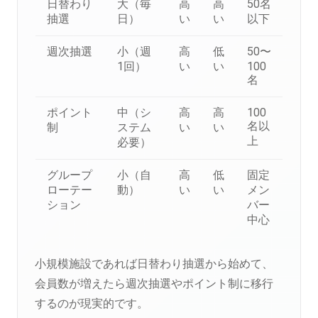
日替わり
大（毎
高
高
50名
抽選
日）
い
い
以下
週次抽選
小（週
高
低
50〜
1回）
い
い
100
名
ポイント
中（シ
高
高
100
名以
制
ステム
い
い
上
必要）
グループ
小（自
高
低
固定
ローテー
動）
い
い
メン
ション
バー
中心
小規模施設であれば日替わり抽選から始めて、
会員数が増えたら週次抽選やポイント制に移行
するのが現実的です。